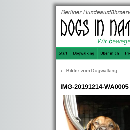
Start
Dogwalking
Über mich
Pr
←
Bilder vom Dogwalking
IMG-20191214-WA0005