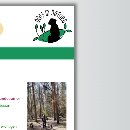
undetrainer
desian
 wichtigen