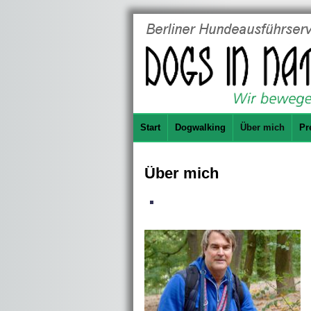
Start
Dogwalking
Über mich
Pr
Über mich