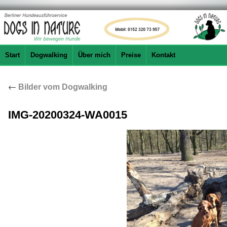
Start
Dogwalking
Über mich
Preise
Kontakt
←
Bilder vom Dogwalking
IMG-20200324-WA0015