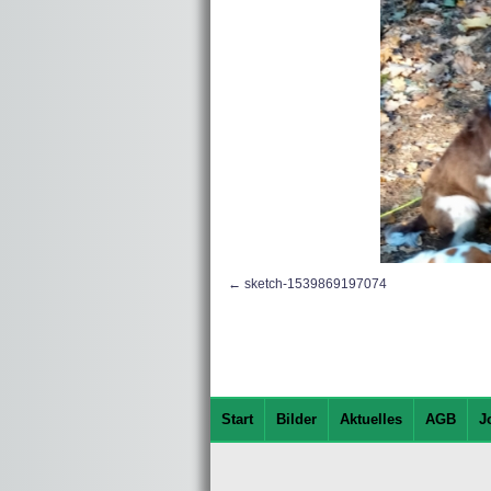
sketch-1539869197074
Start
Bilder
Aktuelles
AGB
J