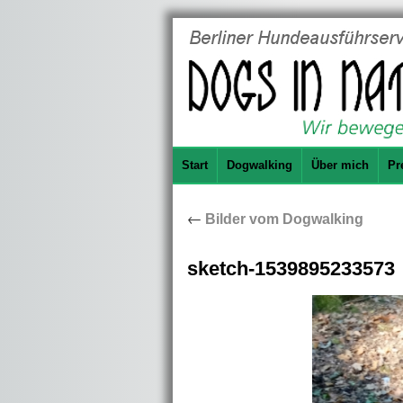
Start
Dogwalking
Über mich
Pr
←
Bilder vom Dogwalking
sketch-1539895233573