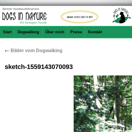
Start
Dogwalking
Über mich
Preise
Kontakt
←
Bilder vom Dogwalking
sketch-1559143070093