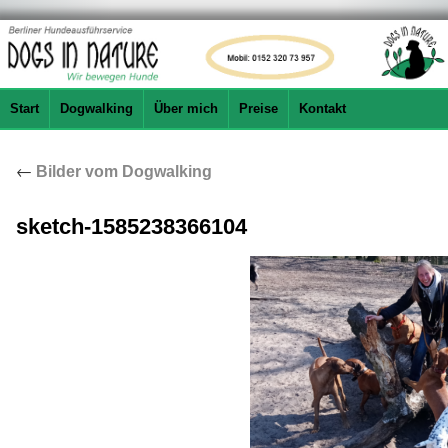
Start
Dogwalking
Über mich
Preise
Kontakt
←
Bilder vom Dogwalking
sketch-1585238366104