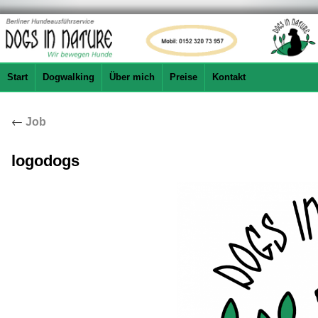
Start
Dogwalking
Über mich
Preise
Kontakt
←
Job
logodogs