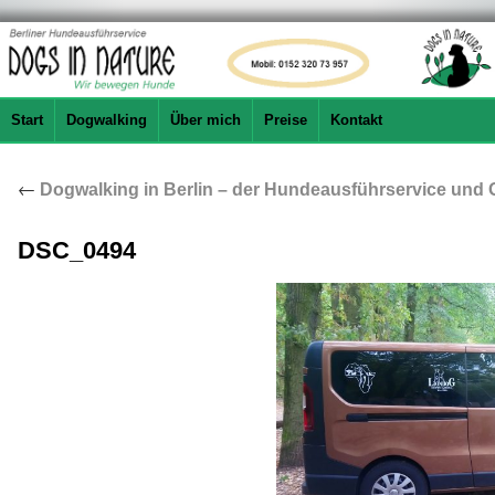
Start
Dogwalking
Über mich
Preise
Kontakt
←
Dogwalking in Berlin – der Hundeausführservice und 
DSC_0494